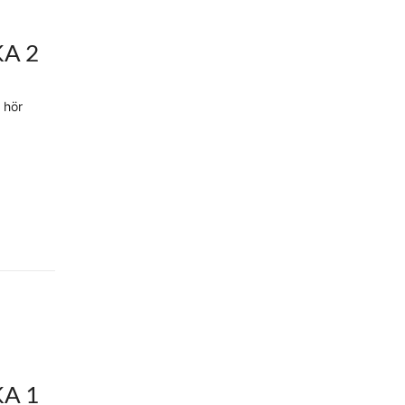
A 2
, hör
A 1