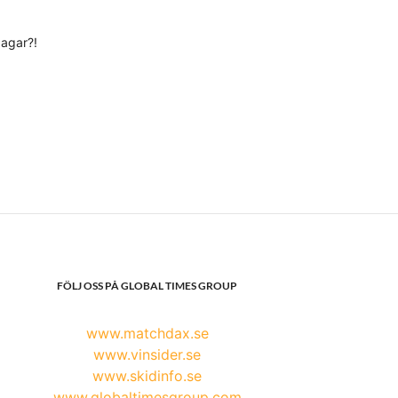
agar?!
FÖLJ OSS PÅ GLOBAL TIMES GROUP
www.matchdax.se
www.vinsider.se
www.skidinfo.se
www.globaltimesgroup.com