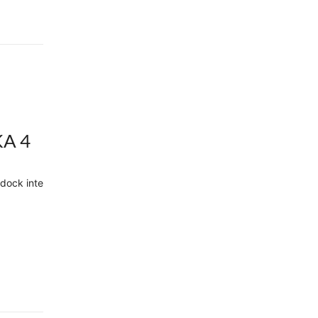
A 4
 dock inte