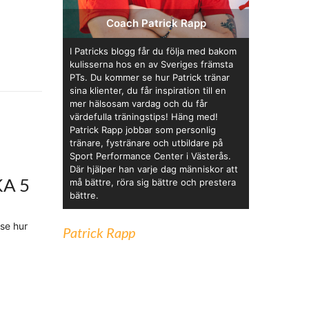
Coach Patrick Rapp
I Patricks blogg får du följa med bakom
kulisserna hos en av Sveriges främsta
PTs. Du kommer se hur Patrick tränar
sina klienter, du får inspiration till en
mer hälsosam vardag och du får
värdefulla träningstips! Häng med!
Patrick Rapp jobbar som personlig
tränare, fystränare och utbildare på
Sport Performance Center i Västerås.
Där hjälper han varje dag människor att
A 5
må bättre, röra sig bättre och prestera
bättre.
 se hur
Patrick Rapp