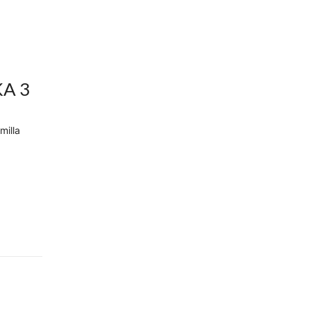
A 3
milla