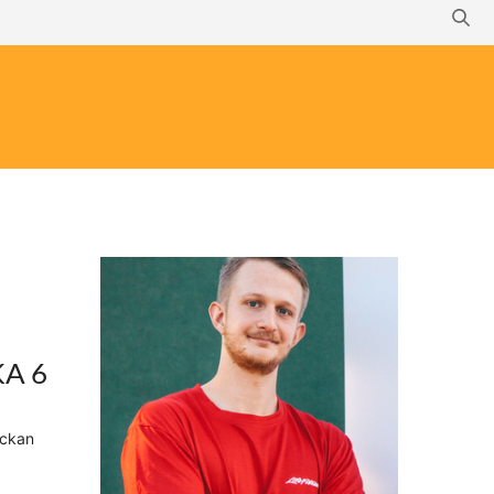
A 6
eckan