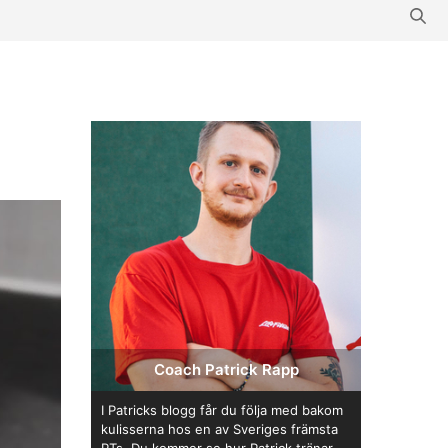
Coach Patrick Rapp
I Patricks blogg får du följa med bakom
kulisserna hos en av Sveriges främsta