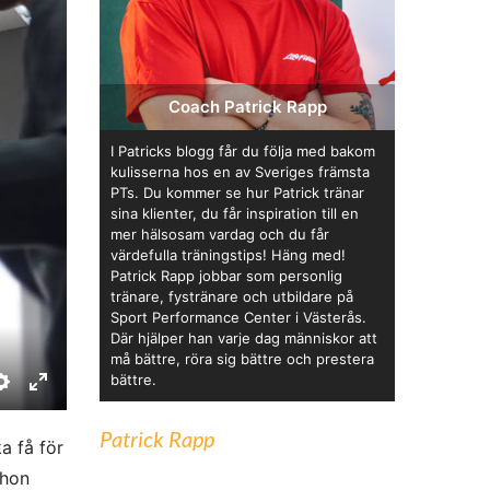
Coach Patrick Rapp
I Patricks blogg får du följa med bakom
kulisserna hos en av Sveriges främsta
PTs. Du kommer se hur Patrick tränar
sina klienter, du får inspiration till en
mer hälsosam vardag och du får
värdefulla träningstips! Häng med!
Patrick Rapp jobbar som personlig
tränare, fystränare och utbildare på
Sport Performance Center i Västerås.
Där hjälper han varje dag människor att
må bättre, röra sig bättre och prestera
bättre.
S
E
e
n
Patrick Rapp
a få för
t
t
 hon