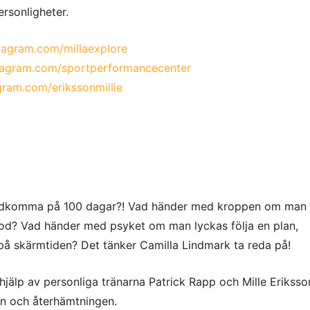
e
ersonligheter.
stagram.com/millaexplore
stagram.com/sportperformancecenter
agram.com/erikssonmillie
adkomma på 100 dagar?! Vad händer med kroppen om man 
riod? Vad händer med psyket om man lyckas följa en plan,
på skärmtiden? Det tänker Camilla Lindmark ta reda på!
älp av personliga tränarna Patrick Rapp och Mille Eriksson
ten och återhämtningen.