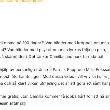
agram.com/erikssonmillie
adkomma på 100 dagar?! Vad händer med kroppen om man 
riod? Vad händer med psyket om man lyckas följa en plan,
på skärmtiden? Det tänker Camilla Lindmark ta reda på!
älp av personliga tränarna Patrick Rapp och Mille Eriksson
en och återhämtningen. Med dessa videos vill vi visa hur vi 
 och så klart vilken utmaning det är att göra ett sånt här 
mer gratis, utan Camilla kommer få jobba hårt för att nå si
esan artar sig!