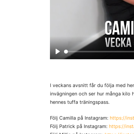
P
l
a
y
I veckans avsnitt får du följa med he
invägningen och ser hur många kilo h
hennes tuffa träningspass.
Följ Camilla på Instagram:
https://in
Följ Patrick på Instagram:
https://in