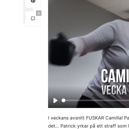
0
P
l
I veckans avsnitt FUSKAR Camilla! Pat
a
det… Patrick yrkar på ett straff som