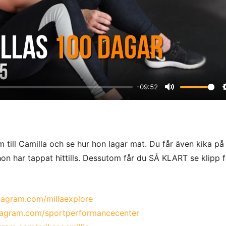
l
a
y
-09:52
M
u
t
e
m till Camilla och se hur hon lagar mat. Du får även kika på
on har tappat hittills. Dessutom får du SÅ KLART se klipp f
stagram.com/millaexplore
stagram.com/sportperformancecenter