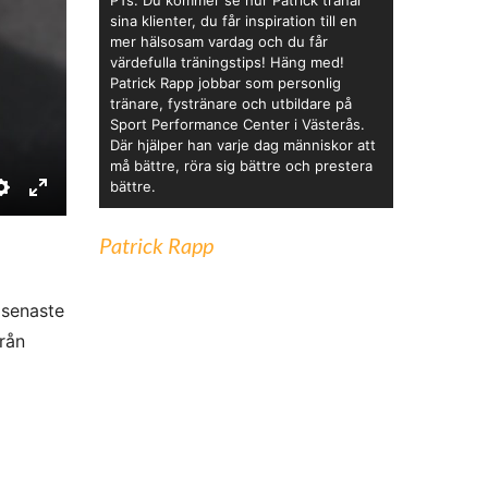
PTs. Du kommer se hur Patrick tränar
sina klienter, du får inspiration till en
mer hälsosam vardag och du får
värdefulla träningstips! Häng med!
Patrick Rapp jobbar som personlig
tränare, fystränare och utbildare på
Sport Performance Center i Västerås.
Där hjälper han varje dag människor att
må bättre, röra sig bättre och prestera
bättre.
S
E
e
n
Patrick Rapp
t
t
t
e
 senaste
i
r
rån
n
f
g
u
s
l
l
s