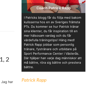
Coach Patrick Rapp
I Patricks blogg får du följa med bakom
kulisserna hos en av Sveriges främsta
PTs. Du kommer se hur Patrick tränar
sina klienter, du får inspiration till en
mer hälsosam vardag och du får
värdefulla träningstips! Häng med!
Patrick Rapp jobbar som personlig
tränare, fystränare och utbildare på
Sport Performance Center i Västerås.
, 2
Där hjälper han varje dag människor att
må bättre, röra sig bättre och prestera
bättre.
Patrick Rapp
! Jag har