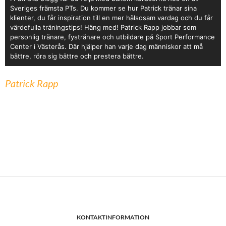
Sveriges främsta PTs. Du kommer se hur Patrick tränar sina
klienter, du får inspiration till en mer hälsosam vardag och du får
värdefulla träningstips! Häng med! Patrick Rapp jobbar som
personlig tränare, fystränare och utbildare på Sport Performance
Center i Västerås. Där hjälper han varje dag människor att må
bättre, röra sig bättre och prestera bättre.
Patrick Rapp
KONTAKTINFORMATION