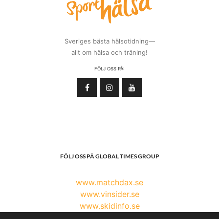
Sveriges bästa hälsotidning—
allt om hälsa och träning!
FÖLJ OSS PÅ:
FÖLJ OSS PÅ GLOBAL TIMES GROUP
www.matchdax.se
www.vinsider.se
www.skidinfo.se
www.globaltimesgroup.com